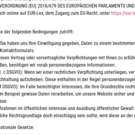
 die VERORDNUNG (EU) 2016/679 DES EUROPÄISCHEN PARLAMENTS UND D
ich online auf EUR-Lex, dem Zugang zum EU-Recht, unter
https://eur
ne der folgenden Bedingungen zutrifft:
: Sie haben uns Ihre Einwilligung gegeben, Daten zu einem bestimmten
Kontaktformulars.
einen Vertrag oder vorvertragliche Verpflichtungen mit Ihnen zu erfül
ießen, benötigen wir vorab personenbezogene Informationen.
it. c DSGVO): Wenn wir einer rechtlichen Verpflichtung unterliegen, ve
Buchhaltung aufzuheben. Diese enthalten in der Regel personenbezoge
. f DSGVO): Im Falle berechtigter Interessen, die Ihre Grundrechte nic
Beispiel gewisse Daten verarbeiten, um unsere Website sicher und wi
sse.
ahmen im öffentlichen Interesse und Ausübung öffentlicher Gewalt 
solche Rechtsgrundlage doch einschlägig sein sollte, wird diese an de
ationale Gesetze: